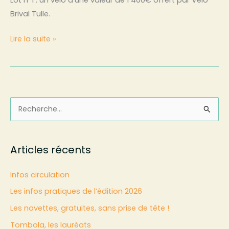
Brival Tulle.
Lire la suite »
R
e
c
Articles récents
h
e
Infos circulation
r
Les infos pratiques de l’édition 2026
c
Les navettes, gratuites, sans prise de tête !
h
Tombola, les lauréats
e