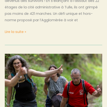
devenus des survivors ! En s’élançant à l’assaut des 22
étages de la cité administrative à Tulle, ils ont grimpé
pas moins de 421 marches. Un défi unique et hors-
norme proposé par l’Agglomérée à voir et
Lire la suite »
Rendez-
vous
en
2025