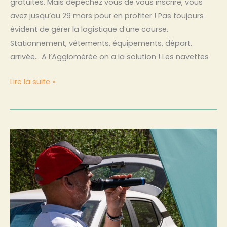
gratuites. Mais dépêchez vous de vous inscrire, vous
avez jusqu’au 29 mars pour en profiter ! Pas toujours
évident de gérer la logistique d’une course.
Stationnement, vêtements, équipements, départ,
arrivée… A l’Agglomérée on a la solution ! Les navettes
Lire la suite »
Tombola,
les
lauréats