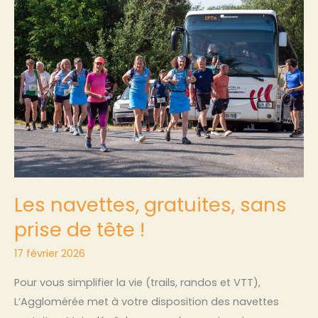
navettes,
gratuites,
sans
prise
de
tête
!
Les navettes, gratuites, sans
prise de tête !
17 février 2026
Pour vous simplifier la vie (trails, randos et VTT),
L’Agglomérée met à votre disposition des navettes