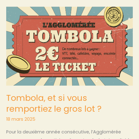
Tombola,
et
si
vous
remportiez
le
gros
lot
?
Tombola, et si vous
remportiez le gros lot ?
18 mars 2025
Pour la deuxième année consécutive, l’Agglomérée