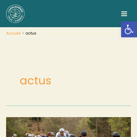
Aller
au
contenu
Ouv
Accueil
actus
actus
Infos
circulation